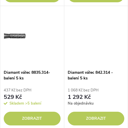
d
u
u
k
k
t
t
ů
ů
Diamant válec 8835.314-
Diamant válec 842.314 -
balení 5 ks
balení 5 ks
437 Kč bez DPH
1 068 Kč bez DPH
529 Kč
1 292 Kč
Skladem
>5 balení
Na objednávku
ZOBRAZIT
ZOBRAZIT