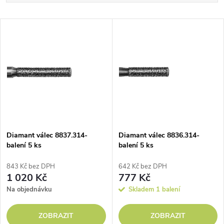
a
Nejlevnější
V
Nejdražší
z
ý
Abecedně
e
p
n
i
í
s
p
Diamant válec 8837.314-
Diamant válec 8836.314-
balení 5 ks
balení 5 ks
p
r
843 Kč bez DPH
642 Kč bez DPH
r
1 020 Kč
777 Kč
o
Na objednávku
Skladem
1 balení
o
d
ZOBRAZIT
ZOBRAZIT