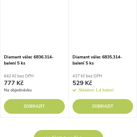
Diamant válec 6836.314-
Diamant válec 6835.314-
balení 5 ks
balení 5 ks
642 Kč bez DPH
437 Kč bez DPH
777 Kč
529 Kč
Na objednávku
Skladem
1,4 balení
ZOBRAZIT
ZOBRAZIT
O