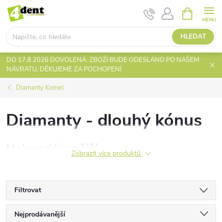
Přejít
NÁKUPNÍ
KOŠÍK
na
obsah
HLEDAT
DO 17.8.2026 DOVOLENÁ, ZBOŽÍ BUDE ODESLÁNO PO NAŠEM
NÁVRATU, DĚKUJEME ZA POCHOPENÍ
Diamanty Komet
Diamanty - dlouhý kónus
Nejprodávanější
Zobrazit více produktů
Filtrovat
Ř
Nejprodávanější