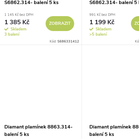
o
S6862.314- balení 5 ks
S6862.314- balení 5 
r
1 145 Kč bez DPH
991 Kč bez DPH
d
1 385 Kč
1 199 Kč
ZOBRAZIT
Z
o
Skladem
Skladem
u
3 balení
>5 balení
d
Kód:
S686331412
Kó
k
u
t
k
ů
t
ů
Diamant plamínek 8863.314-
Diamant plamínek 8
balení 5 ks
balení 5 ks