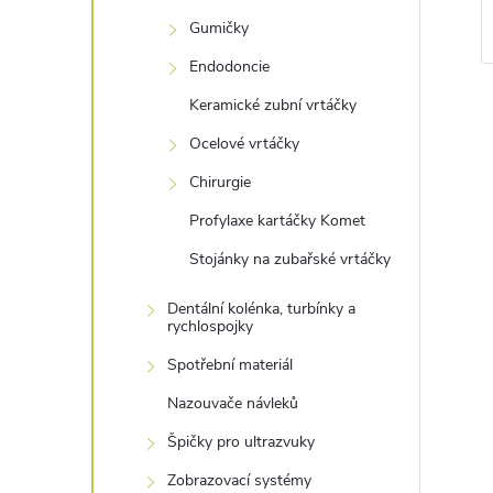
Gumičky
Endodoncie
Keramické zubní vrtáčky
Ocelové vrtáčky
Chirurgie
Profylaxe kartáčky Komet
l
Stojánky na zubařské vrtáčky
Dentální kolénka, turbínky a
rychlospojky
Spotřební materiál
Nazouvače návleků
í
Špičky pro ultrazvuky
Zobrazovací systémy