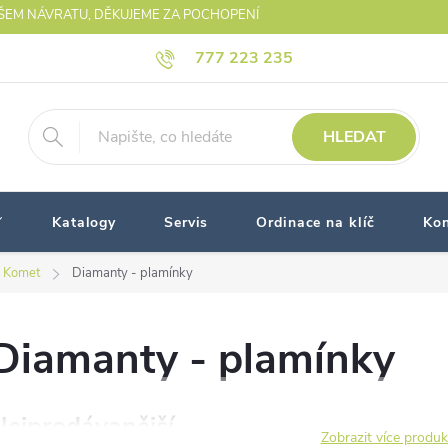
AŠEM NÁVRATU, DĚKUJEME ZA POCHOPENÍ
777 223 235
HLEDAT
Katalogy
Servis
Ordinace na klíč
Kon
 Komet
Diamanty - plamínky
Diamanty - plamínky
Nejprodávanější
Zobrazit více produ