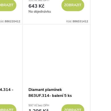
531 Kč bez DPH
OBRAZIT
643 Kč
ZOBRAZIT
Na objednávku
ód:
886220412
Kód:
886031412
4.314 -
Diamant plamínek
863UF.314- balení 5 ks
997 Kč bez DPH
OBRAZIT
ZOBRAZIT