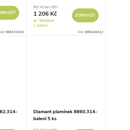
997 Kč bez DPH
OBRAZIT
1 206 Kč
ZOBRAZIT
Skladem
1 balení
ód:
886331410
Kód:
886320412
862.314-
Diamant plamínek 8860.314-
balení 5 ks