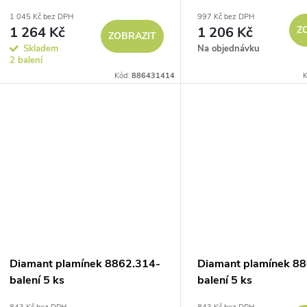
1 045 Kč bez DPH
997 Kč bez DPH
1 264 Kč
1 206 Kč
Z
ZOBRAZIT
Skladem
Na objednávku
2 balení
Kód:
886431414
K
Diamant plamínek 8862.314-
Diamant plamínek 8
balení 5 ks
balení 5 ks