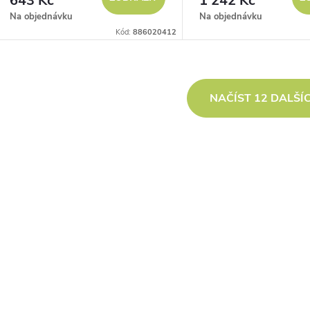
643 Kč
1 242 Kč
Na objednávku
Na objednávku
Kód:
886020412
O
NAČÍST 12 DALŠÍ
v
á
d
a
c