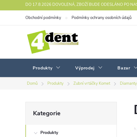
Přejít
DO 17.8.2026 DOVOLENÁ, ZBOŽÍ BUDE ODESLÁNO PO N
na
Obchodní podmínky
Podmínky ochrany osobních údajů
obsah
Produkty
Výprodej
Bazar
Domů
Produkty
Zubní vrtáčky Komet
Diamanty
P
Přeskočit
Kategorie
kategorie
o
Produkty