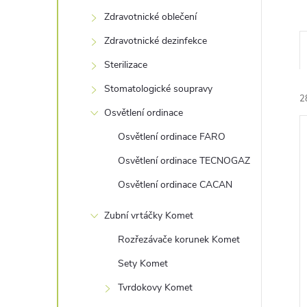
s
Zdravotnické oblečení
t
Zdravotnické dezinfekce
r
Sterilizace
Stomatologické soupravy
a
2
Osvětlení ordinace
n
Osvětlení ordinace FARO
Osvětlení ordinace TECNOGAZ
n
Osvětlení ordinace CACAN
í
í
Zubní vrtáčky Komet
i
p
Rozřezávače korunek Komet
Sety Komet
a
Tvrdokovy Komet