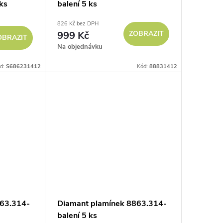
ks
balení 5 ks
826 Kč bez DPH
999 Kč
ZOBRAZIT
OBRAZIT
Na objednávku
d:
S686231412
Kód:
88831412
863.314-
Diamant plamínek 8863.314-
balení 5 ks