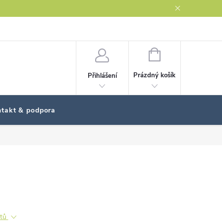
NÁKUPNÍ
KOŠÍK
Prázdný košík
Přihlášení
takt & podpora
ktů