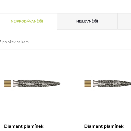
Ř
NEJPRODÁVANĚJŠÍ
NEJLEVNĚJŠÍ
a
8
položek celkem
z
V
e
ý
n
p
p
s
r
p
Diamant plamínek
Diamant plamínek