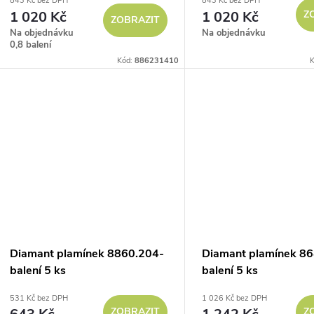
843 Kč bez DPH
843 Kč bez DPH
1 020 Kč
1 020 Kč
Z
ZOBRAZIT
Na objednávku
Na objednávku
0,8 balení
Kód:
886231410
K
Diamant plamínek 8860.204-
Diamant plamínek 86
balení 5 ks
balení 5 ks
531 Kč bez DPH
1 026 Kč bez DPH
ZOBRAZIT
Z