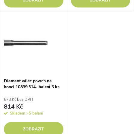
d
ZOBRAZIT
ZOBRAZIT
d
u
u
k
k
t
t
ů
ů
Diamant válec povrch na
konci 10839.314- balení 5 ks
673 Kč bez DPH
814 Kč
Skladem
>5 balení
ZOBRAZIT