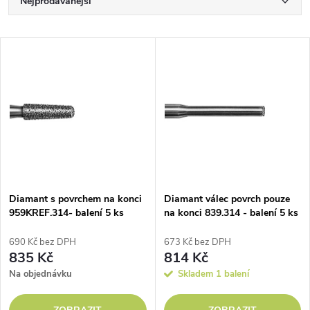
Ř
Nejprodávanější
a
Nejlevnější
V
Nejdražší
z
ý
Abecedně
e
p
n
i
í
s
p
Diamant s povrchem na konci
Diamant válec povrch pouze
959KREF.314- balení 5 ks
na konci 839.314 - balení 5 ks
p
r
690 Kč bez DPH
673 Kč bez DPH
r
835 Kč
814 Kč
o
Na objednávku
Skladem
1 balení
o