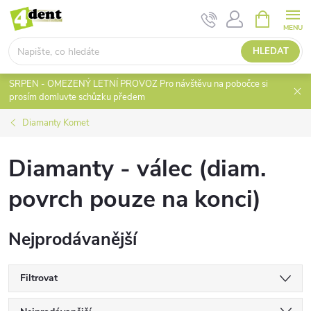
Přejít
NÁKUPNÍ
KOŠÍK
na
obsah
HLEDAT
SRPEN - OMEZENÝ LETNÍ PROVOZ Pro návštěvu na pobočce si
prosím domluvte schůzku předem
Diamanty Komet
Diamanty - válec (diam.
povrch pouze na konci)
Nejprodávanější
Filtrovat