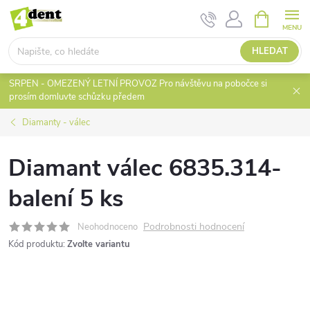
Přejít
NÁKUPNÍ
KOŠÍK
na
obsah
HLEDAT
SRPEN - OMEZENÝ LETNÍ PROVOZ Pro návštěvu na pobočce si
prosím domluvte schůzku předem
Diamanty - válec
Diamant válec 6835.314-
balení 5 ks
Podrobnosti hodnocení
Neohodnoceno
Kód produktu:
Zvolte variantu