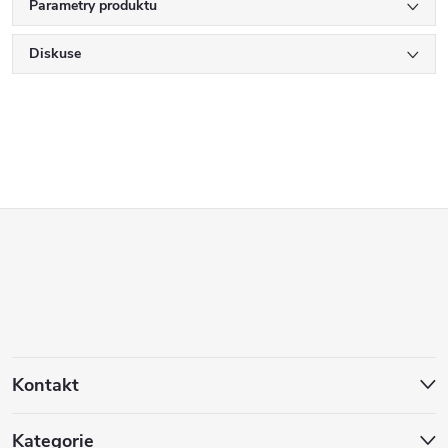
Parametry produktu
Diskuse
Z
á
p
a
Kontakt
t
Kategorie