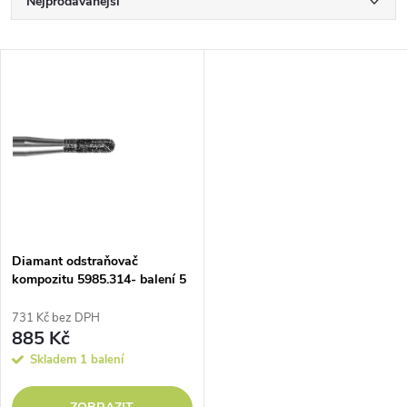
Ř
Nejprodávanější
a
Nejlevnější
V
Nejdražší
z
ý
Abecedně
e
p
n
i
í
s
p
Diamant odstraňovač
kompozitu 5985.314- balení 5
p
ks
r
731 Kč bez DPH
r
885 Kč
o
Skladem
1 balení
o