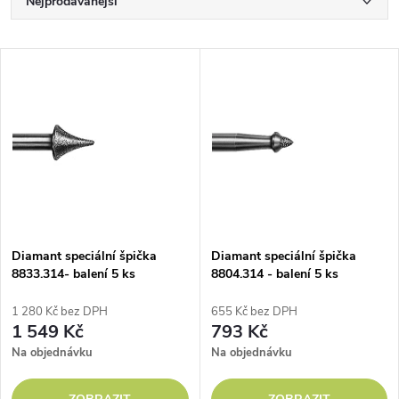
Ř
Nejprodávanější
a
Nejlevnější
V
Nejdražší
z
ý
Abecedně
e
p
n
i
í
s
p
Diamant speciální špička
Diamant speciální špička
8833.314- balení 5 ks
8804.314 - balení 5 ks
p
r
1 280 Kč bez DPH
655 Kč bez DPH
r
1 549 Kč
793 Kč
o
Na objednávku
Na objednávku
o