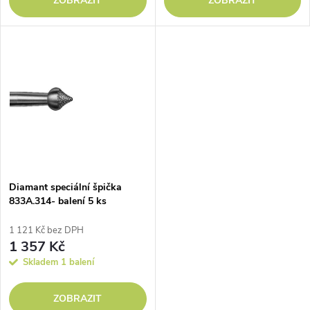
d
ZOBRAZIT
ZOBRAZIT
d
u
u
k
k
t
t
ů
ů
Diamant speciální špička
833A.314- balení 5 ks
1 121 Kč bez DPH
1 357 Kč
Skladem
1 balení
ZOBRAZIT