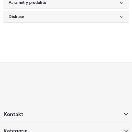
Parametry produktu
Diskuse
Z
á
p
a
Kontakt
t
Kategorie