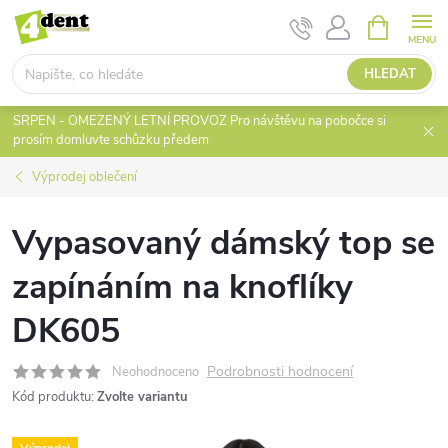
Přejít
NÁKUPNÍ
KOŠÍK
na
obsah
HLEDAT
SRPEN - OMEZENÝ LETNÍ PROVOZ Pro návštěvu na pobočce si
prosím domluvte schůzku předem
Výprodej oblečení
Vypasovaný dámský top se
zapínáním na knoflíky
DK605
Podrobnosti hodnocení
Neohodnoceno
Kód produktu:
Zvolte variantu