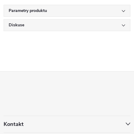
Parametry produktu
Diskuse
Z
á
p
a
Kontakt