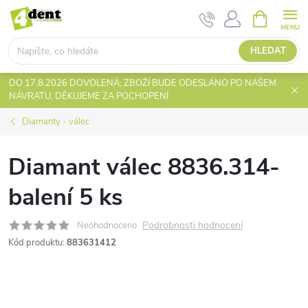
Přejít
NÁKUPNÍ
KOŠÍK
na
obsah
HLEDAT
DO 17.8.2026 DOVOLENÁ, ZBOŽÍ BUDE ODESLÁNO PO NAŠEM
NÁVRATU, DĚKUJEME ZA POCHOPENÍ
Diamanty - válec
Diamant válec 8836.314-
balení 5 ks
Podrobnosti hodnocení
Neohodnoceno
Kód produktu:
883631412