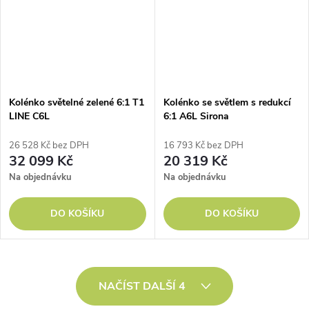
Kolénko světelné zelené 6:1 T1
Kolénko se světlem s redukcí
LINE C6L
6:1 A6L Sirona
26 528 Kč bez DPH
16 793 Kč bez DPH
32 099 Kč
20 319 Kč
Na objednávku
Na objednávku
DO KOŠÍKU
DO KOŠÍKU
O
NAČÍST DALŠÍ 4
v