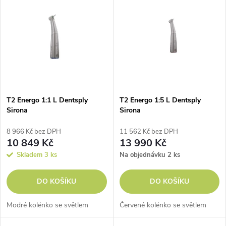
z
ý
Abecedně
e
p
n
i
í
s
p
T2 Energo 1:1 L Dentsply
T2 Energo 1:5 L Dentsply
Sirona
Sirona
p
r
8 966 Kč bez DPH
11 562 Kč bez DPH
r
10 849 Kč
13 990 Kč
o
Skladem
3 ks
Na objednávku
2 ks
o
d
DO KOŠÍKU
DO KOŠÍKU
d
u
Modré kolénko se světlem
Červené kolénko se světlem
u