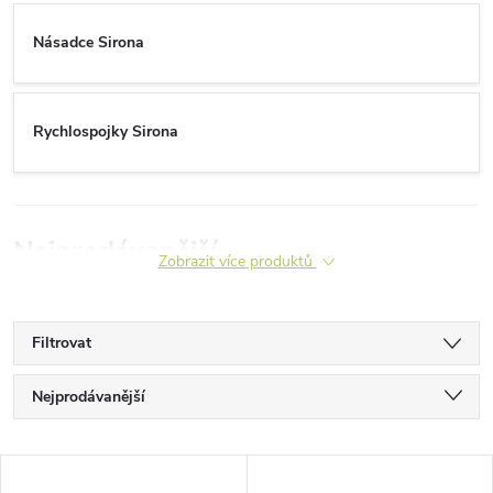
Násadce Sirona
Rychlospojky Sirona
Nejprodávanější
Zobrazit více produktů
Filtrovat
Ř
Nejprodávanější
a
Nejlevnější
V
Nejdražší