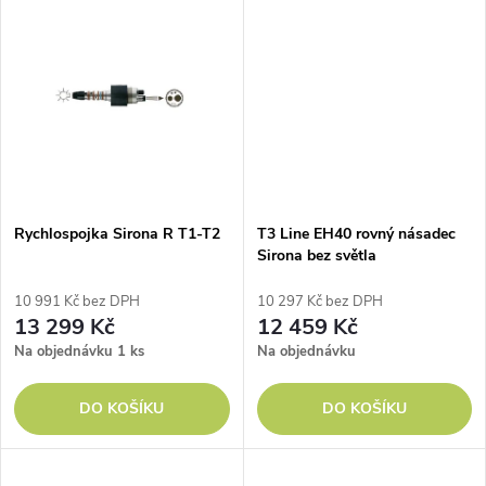
k
k
t
t
ů
ů
Rychlospojka Sirona R T1-T2
T3 Line EH40 rovný násadec
Sirona bez světla
10 991 Kč bez DPH
10 297 Kč bez DPH
13 299 Kč
12 459 Kč
Na objednávku
1 ks
Na objednávku
DO KOŠÍKU
DO KOŠÍKU