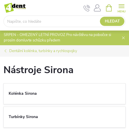
Přejít
NÁKUPNÍ
KOŠÍK
na
obsah
HLEDAT
SRPEN - OMEZENÝ LETNÍ PROVOZ Pro návštěvu na pobočce si
prosím domluvte schůzku předem
Dentální kolénka, turbínky a rychlospojky
Nástroje Sirona
Kolénka Sirona
Turbínky Sirona