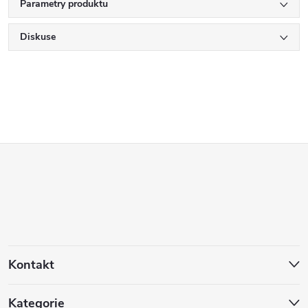
Parametry produktu
Diskuse
Z
á
p
a
Kontakt
t
Kategorie