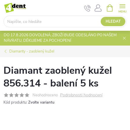
Přejít
NÁKUPNÍ
KOŠÍK
na
obsah
HLEDAT
DO 17.8.2026 DOVOLENÁ, ZBOŽÍ BUDE ODESLÁNO PO NAŠEM
NÁVRATU, DĚKUJEME ZA POCHOPENÍ
Diamanty - zaoblený kužel
Diamant zaoblený kužel
856.314 - balení 5 ks
Podrobnosti hodnocení
Neohodnoceno
Kód produktu:
Zvolte variantu