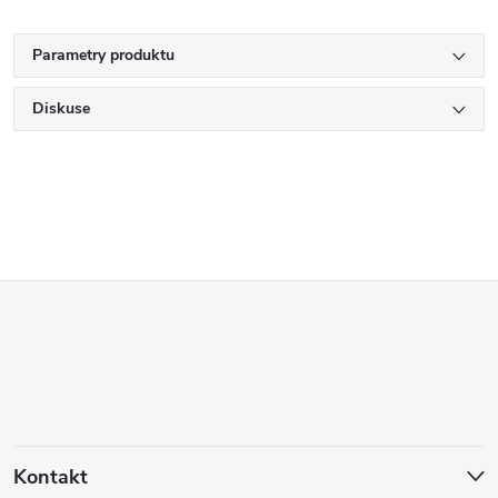
Parametry produktu
Diskuse
Z
á
p
a
Kontakt