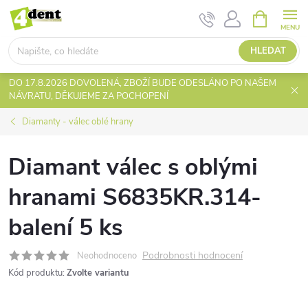
Přejít
NÁKUPNÍ
KOŠÍK
na
obsah
HLEDAT
DO 17.8.2026 DOVOLENÁ, ZBOŽÍ BUDE ODESLÁNO PO NAŠEM
NÁVRATU, DĚKUJEME ZA POCHOPENÍ
Diamanty - válec oblé hrany
Diamant válec s oblými
hranami S6835KR.314-
balení 5 ks
Podrobnosti hodnocení
Neohodnoceno
Kód produktu:
Zvolte variantu