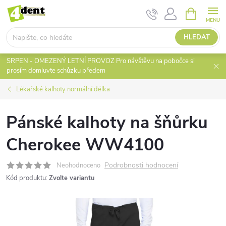
Přejít
NÁKUPNÍ
KOŠÍK
na
obsah
HLEDAT
SRPEN - OMEZENÝ LETNÍ PROVOZ Pro návštěvu na pobočce si
prosím domluvte schůzku předem
Lékařské kalhoty normální délka
Pánské kalhoty na šňůrku
Cherokee WW4100
Podrobnosti hodnocení
Neohodnoceno
Kód produktu:
Zvolte variantu