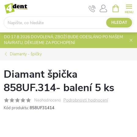
Přejít
NÁKUPNÍ
KOŠÍK
na
obsah
HLEDAT
DO 17.8.2026 DOVOLENÁ, ZBOŽÍ BUDE ODESLÁNO PO NAŠEM
NÁVRATU, DĚKUJEME ZA POCHOPENÍ
Diamanty - špičky
Diamant špička
858UF.314- balení 5 ks
Podrobnosti hodnocení
Neohodnoceno
Kód produktu:
858UF31414