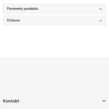
Parametry produktu
Diskuse
Z
á
p
a
Kontakt