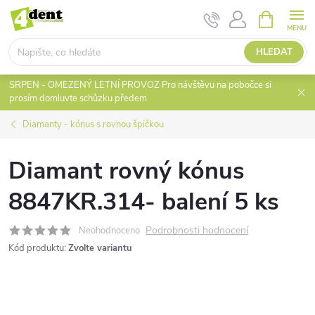
Přejít
NÁKUPNÍ
KOŠÍK
na
obsah
HLEDAT
SRPEN - OMEZENÝ LETNÍ PROVOZ Pro návštěvu na pobočce si
prosím domluvte schůzku předem
Diamanty - kónus s rovnou špičkou
Diamant rovný kónus
8847KR.314- balení 5 ks
Podrobnosti hodnocení
Neohodnoceno
Kód produktu:
Zvolte variantu