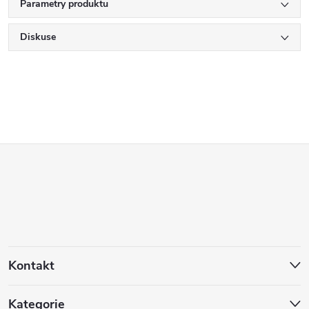
Parametry produktu
Diskuse
Z
á
p
a
Kontakt
t
Kategorie