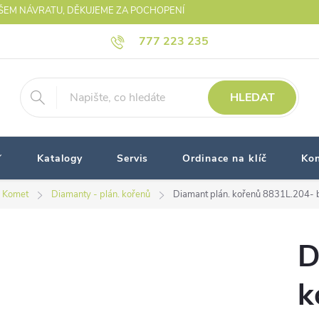
AŠEM NÁVRATU, DĚKUJEME ZA POCHOPENÍ
777 223 235
HLEDAT
Katalogy
Servis
Ordinace na klíč
Kon
 Komet
Diamanty - plán. kořenů
Diamant plán. kořenů 8831L.204- b
D
k