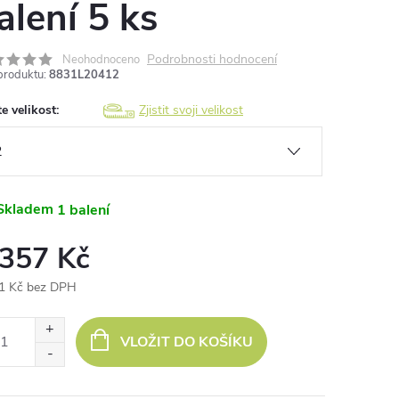
alení 5 ks
Podrobnosti hodnocení
Neohodnoceno
produktu:
8831L20412
e velikost:
Zjistit svoji velikost
Skladem
1 balení
 357 Kč
1 Kč bez DPH
ná
:
VLOŽIT DO KOŠÍKU