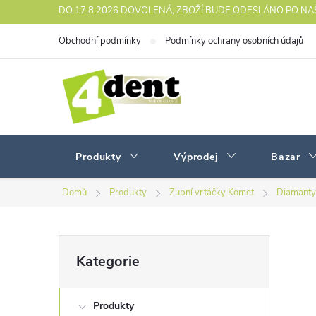
Přejít
DO 17.8.2026 DOVOLENÁ, ZBOŽÍ BUDE ODESLÁNO PO N
na
Obchodní podmínky
Podmínky ochrany osobních údajů
obsah
Produkty
Výprodej
Bazar
Domů
Produkty
Zubní vrtáčky Komet
Diamanty
P
Přeskočit
Kategorie
kategorie
o
Produkty