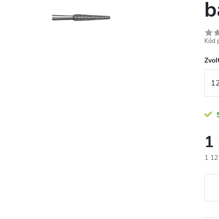
b
Kód 
Zvolt
1
1 12
Měr
cena