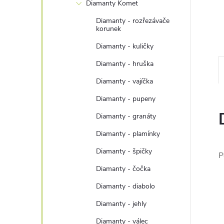
n
Diamanty Komet
Diamanty - rozřezávače
e
korunek
Diamanty - kuličky
l
Diamanty - hruška
Diamanty - vajíčka
Diamanty - pupeny
Diamanty - granáty
Diamanty - plamínky
Diamanty - špičky
P
Diamanty - čočka
Diamanty - diabolo
Diamanty - jehly
Diamanty - válec