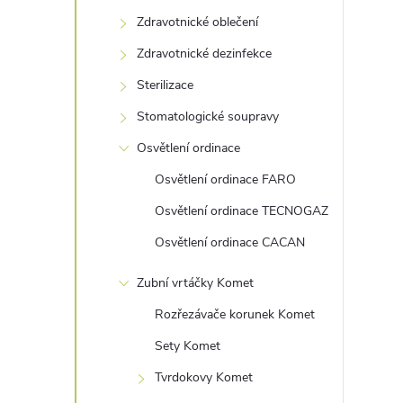
s
Zdravotnické oblečení
t
Zdravotnické dezinfekce
r
Sterilizace
Stomatologické soupravy
a
Osvětlení ordinace
n
Osvětlení ordinace FARO
Osvětlení ordinace TECNOGAZ
n
Osvětlení ordinace CACAN
í
Zubní vrtáčky Komet
p
Rozřezávače korunek Komet
Sety Komet
a
Tvrdokovy Komet