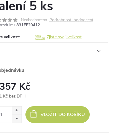
alení 5 ks
Podrobnosti hodnocení
Neohodnoceno
produktu:
831EF20412
e velikost:
Zjistit svoji velikost
objednávku
 357 Kč
1 Kč bez DPH
ná
:
VLOŽIT DO KOŠÍKU