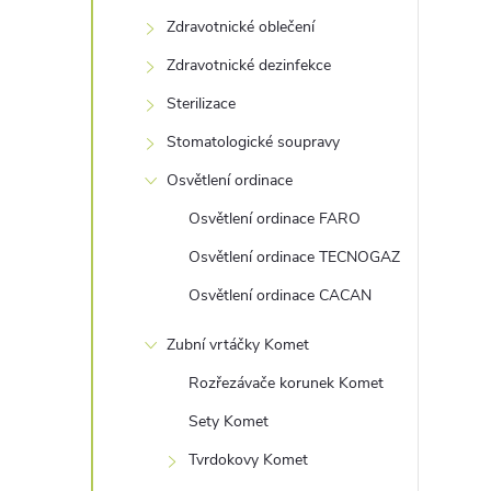
s
Zdravotnické oblečení
t
Zdravotnické dezinfekce
r
Sterilizace
Stomatologické soupravy
a
Osvětlení ordinace
n
Osvětlení ordinace FARO
Osvětlení ordinace TECNOGAZ
n
Osvětlení ordinace CACAN
í
Zubní vrtáčky Komet
p
Rozřezávače korunek Komet
Sety Komet
a
Tvrdokovy Komet