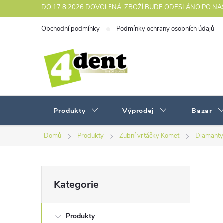
Přejít
DO 17.8.2026 DOVOLENÁ, ZBOŽÍ BUDE ODESLÁNO PO N
na
Obchodní podmínky
Podmínky ochrany osobních údajů
obsah
Produkty
Výprodej
Bazar
Domů
Produkty
Zubní vrtáčky Komet
Diamanty
P
Přeskočit
Kategorie
kategorie
o
Produkty