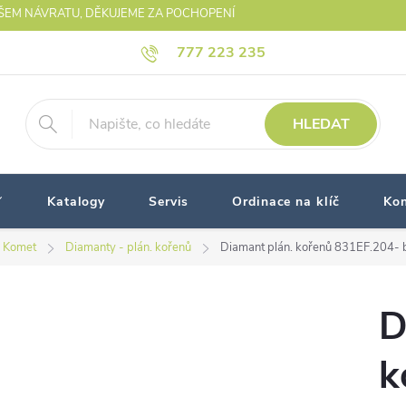
AŠEM NÁVRATU, DĚKUJEME ZA POCHOPENÍ
777 223 235
HLEDAT
Katalogy
Servis
Ordinace na klíč
Kon
 Komet
Diamanty - plán. kořenů
Diamant plán. kořenů 831EF.204- b
D
k