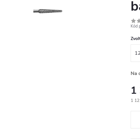
b
Kód 
Zvolt
Na 
1
1 12
Měr
cena