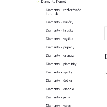
n
Diamanty Komet
Diamanty - rozřezávače
e
korunek
Diamanty - kuličky
l
Diamanty - hruška
Diamanty - vajíčka
Diamanty - pupeny
Diamanty - granáty
Diamanty - plamínky
Diamanty - špičky
P
Diamanty - čočka
Diamanty - diabolo
Diamanty - jehly
Diamanty - válec