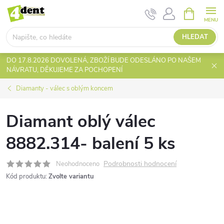
Přejít
NÁKUPNÍ
KOŠÍK
na
obsah
HLEDAT
DO 17.8.2026 DOVOLENÁ, ZBOŽÍ BUDE ODESLÁNO PO NAŠEM
NÁVRATU, DĚKUJEME ZA POCHOPENÍ
Diamanty - válec s oblým koncem
Diamant oblý válec
8882.314- balení 5 ks
Podrobnosti hodnocení
Neohodnoceno
Kód produktu:
Zvolte variantu