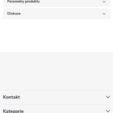
Parametry produktu
Diskuse
Z
á
p
a
Kontakt
t
Kategorie