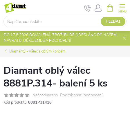
Přejít
NÁKUPNÍ
KOŠÍK
na
obsah
HLEDAT
DO 17.8.2026 DOVOLENÁ, ZBOŽÍ BUDE ODESLÁNO PO NAŠEM
NÁVRATU, DĚKUJEME ZA POCHOPENÍ
Diamanty - válec s oblým koncem
Diamant oblý válec
8881P.314- balení 5 ks
Podrobnosti hodnocení
Neohodnoceno
Kód produktu:
8881P31418