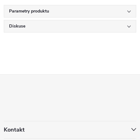
Parametry produktu
Diskuse
Z
á
p
a
Kontakt