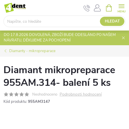
Přejít
NÁKUPNÍ
KOŠÍK
na
obsah
HLEDAT
DO 17.8.2026 DOVOLENÁ, ZBOŽÍ BUDE ODESLÁNO PO NAŠEM
NÁVRATU, DĚKUJEME ZA POCHOPENÍ
Diamanty - mikropreparace
Diamant mikropreparace
955AM.314- balení 5 ks
Podrobnosti hodnocení
Neohodnoceno
Kód produktu:
955AM3147