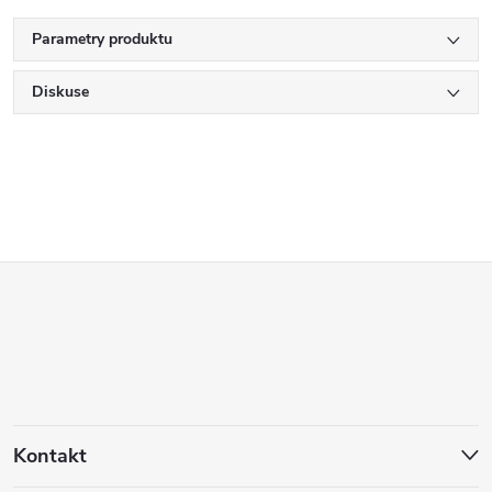
Parametry produktu
Diskuse
Z
á
p
a
Kontakt