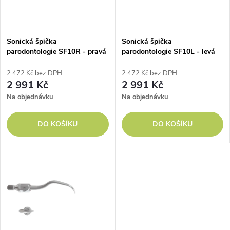
i
í
s
p
Sonická špička
Sonická špička
parodontologie SF10R - pravá
parodontologie SF10L - levá
p
r
2 472 Kč bez DPH
2 472 Kč bez DPH
r
2 991 Kč
2 991 Kč
o
Na objednávku
Na objednávku
o
d
DO KOŠÍKU
DO KOŠÍKU
d
u
u
k
k
t
t
ů