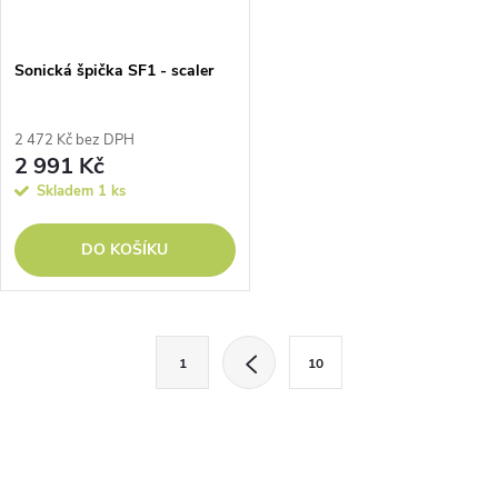
ů
Sonická špička SF1 - scaler
2 472 Kč bez DPH
2 991 Kč
Skladem
1 ks
DO KOŠÍKU
O
S
1
10
t
v
r
l
á
n
á