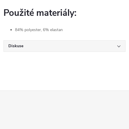
Použité materiály:
84% polyester, 6% elastan
Diskuse
Z
á
p