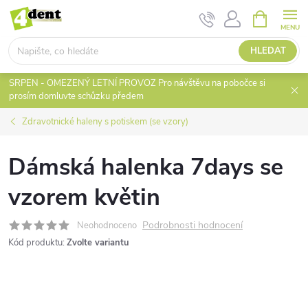
Přejít
NÁKUPNÍ
KOŠÍK
na
obsah
HLEDAT
SRPEN - OMEZENÝ LETNÍ PROVOZ Pro návštěvu na pobočce si
prosím domluvte schůzku předem
Zdravotnické haleny s potiskem (se vzory)
Dámská halenka 7days se
vzorem květin
Podrobnosti hodnocení
Neohodnoceno
Kód produktu:
Zvolte variantu