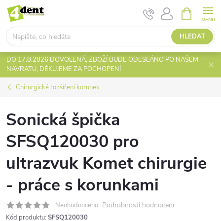
Přejít
NÁKUPNÍ
KOŠÍK
na
obsah
HLEDAT
DO 17.8.2026 DOVOLENÁ, ZBOŽÍ BUDE ODESLÁNO PO NAŠEM
NÁVRATU, DĚKUJEME ZA POCHOPENÍ
Chirurgické rozšíření korunek
Sonická špička
SFSQ120030 pro
ultrazvuk Komet chirurgie
- práce s korunkami
Podrobnosti hodnocení
Neohodnoceno
Kód produktu:
SFSQ120030