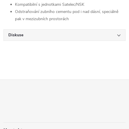
Kompatibilní s jednotkami Satelec/NSK
Odstraňování zubního cementu pod i nad dásní, speciálně
pak v mezizubních prostorách
Diskuse
Z
á
p