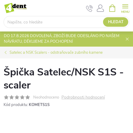
Přejít
NÁKUPNÍ
KOŠÍK
na
obsah
HLEDAT
DO 17.8.2026 DOVOLENÁ, ZBOŽÍ BUDE ODESLÁNO PO NAŠEM
NÁVRATU, DĚKUJEME ZA POCHOPENÍ
Satelec a NSK Scalers - odstraňovače zubního kamene
Špička Satelec/NSK S1S -
scaler
Podrobnosti hodnocení
Neohodnoceno
Kód produktu:
KOMETS1S