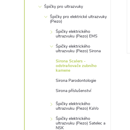
n
Špičky pro ultrazvuky
e
Špičky pro elektrické ultrazvuky
(Piezo)
l
Špičky elektrického
ultrazvuku (Piezo) EMS
Špičky elektrického
ultrazvuku (Piezo) Sirona
Sirona Scalers -
odstraňovače zubního
kamene
Sirona Parodontologie
Sirona příslušenství
l
Špičky elektrického
ultrazvuku (Piezo) KaVo
Špičky elektrického
ultrazvuku (Piezo) Satelec a
NSK