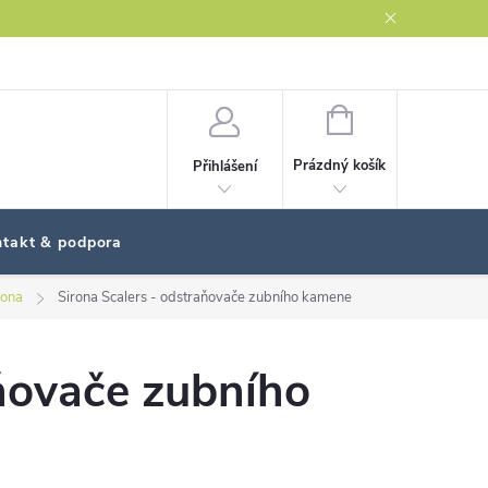
NÁKUPNÍ
KOŠÍK
Prázdný košík
Přihlášení
takt & podpora
rona
Sirona Scalers - odstraňovače zubního kamene
aňovače zubního