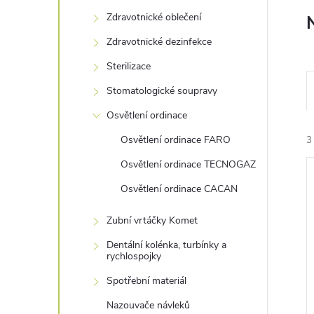
s
Zdravotnické oblečení
t
Zdravotnické dezinfekce
r
Sterilizace
Stomatologické soupravy
a
Osvětlení ordinace
n
Osvětlení ordinace FARO
3
Osvětlení ordinace TECNOGAZ
n
Osvětlení ordinace CACAN
í
Zubní vrtáčky Komet
p
Dentální kolénka, turbínky a
í
rychlospojky
i
a
Spotřební materiál
Nazouvače návleků