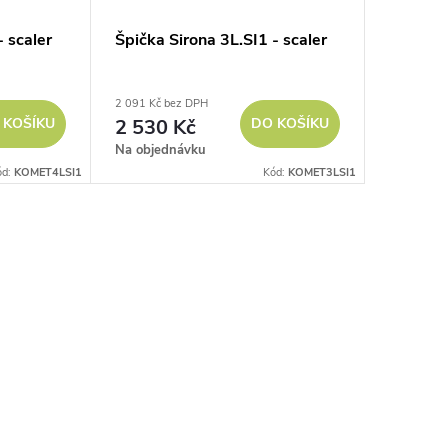
- scaler
Špička Sirona 3L.SI1 - scaler
2 091 Kč bez DPH
 KOŠÍKU
2 530 Kč
DO KOŠÍKU
Na objednávku
ód:
KOMET4LSI1
Kód:
KOMET3LSI1