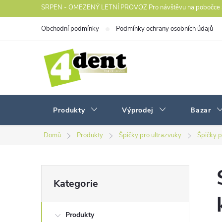
Přejít
SRPEN - OMEZENÝ LETNÍ PROVOZ Pro návštěvu na pobočce s
na
Obchodní podmínky
Podmínky ochrany osobních údajů
obsah
Produkty
Výprodej
Bazar
Domů
Produkty
Špičky pro ultrazvuky
Špičky p
P
Přeskočit
Kategorie
kategorie
o
Produkty