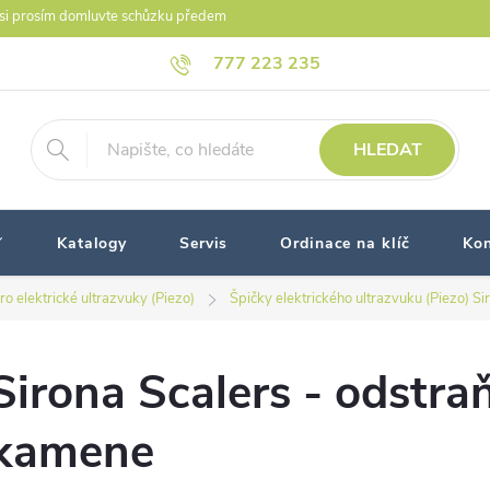
i prosím domluvte schůzku předem
777 223 235
HLEDAT
Katalogy
Servis
Ordinace na klíč
Kon
ro elektrické ultrazvuky (Piezo)
Špičky elektrického ultrazvuku (Piezo) Si
Sirona Scalers - odstr
kamene