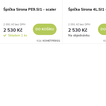
r
p
Špička Sirona PE9.SI1 - scaler
Špička Sirona 4L.SI1 
o
r
2 091 Kč bez DPH
2 091 Kč bez DPH
d
2 530 Kč
DO KOŠÍKU
2 530 Kč
DO
o
Skladem
1 ks
Na objednávku
u
Kód:
KOMETPE9SI1
K
d
k
u
O
t
k
v
ů
t
á
ů
d