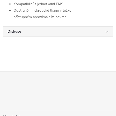
Kompatibilní s jednotkami EMS
Odstranění nekrotické tkáně v těžko
přístupném aproximálním povrchu
Diskuse
Z
á
p