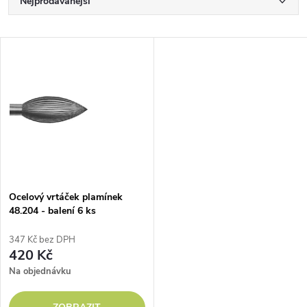
Ř
Nejprodávanější
a
Nejlevnější
V
Nejdražší
z
ý
Abecedně
e
p
n
i
í
s
p
Ocelový vrtáček plamínek
48.204 - balení 6 ks
p
r
347 Kč bez DPH
r
420 Kč
o
Na objednávku
o