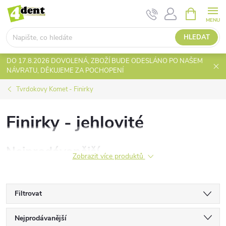
Přejít
NÁKUPNÍ
KOŠÍK
na
obsah
HLEDAT
DO 17.8.2026 DOVOLENÁ, ZBOŽÍ BUDE ODESLÁNO PO NAŠEM
NÁVRATU, DĚKUJEME ZA POCHOPENÍ
Tvrdokovy Komet - Finirky
Finirky - jehlovité
Nejprodávanější
Zobrazit více produktů
Filtrovat
Ř
Nejprodávanější