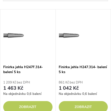
a
Nejlevnější
V
Nejdražší
z
ý
Abecedně
e
p
n
i
í
s
p
Finirka jehla H247F.314-
Finirka jehla H247.314- balení
balení 5 ks
5 ks
p
r
1 209 Kč bez DPH
861 Kč bez DPH
r
1 463 Kč
1 042 Kč
o
Na objednávku
0,6 balení
Na objednávku
0,6 balení
o
d
ZOBRAZIT
ZOBRAZIT