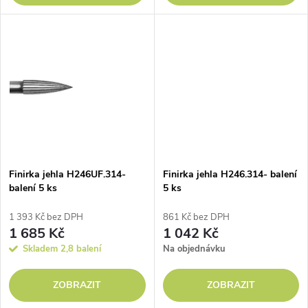
d
u
u
k
k
t
t
ů
ů
Finirka jehla H246UF.314-
Finirka jehla H246.314- balení
balení 5 ks
5 ks
1 393 Kč bez DPH
861 Kč bez DPH
1 685 Kč
1 042 Kč
Skladem
2,8 balení
Na objednávku
ZOBRAZIT
ZOBRAZIT