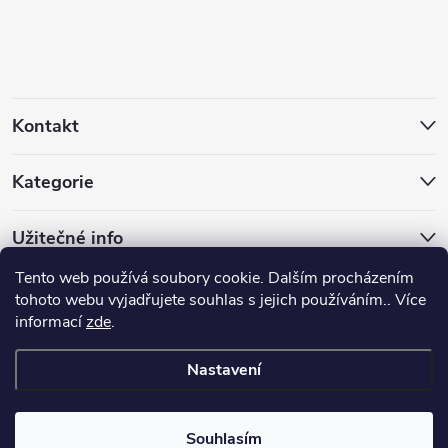
á
p
a
Kontakt
t
Kategorie
í
Užitečné info
Tento web používá soubory cookie. Dalším procházením
Facebook
tohoto webu vyjadřujete souhlas s jejich používáním.. Více
informací
zde
.
Nastavení
Copyright 2026
4Dent s.r.o.
. Všechna práva vyhrazena.
Upravit nastavení
cookies
Souhlasím