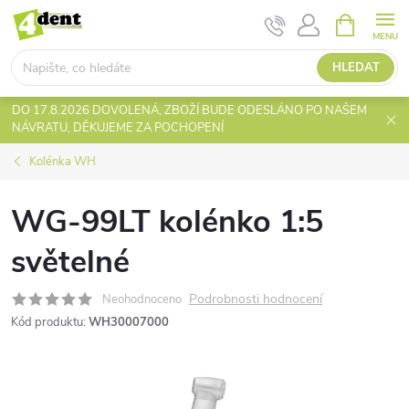
Přejít
NÁKUPNÍ
KOŠÍK
na
obsah
HLEDAT
DO 17.8.2026 DOVOLENÁ, ZBOŽÍ BUDE ODESLÁNO PO NAŠEM
NÁVRATU, DĚKUJEME ZA POCHOPENÍ
Kolénka WH
WG-99LT kolénko 1:5
světelné
Podrobnosti hodnocení
Neohodnoceno
Kód produktu:
WH30007000