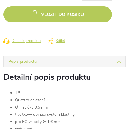
Měrná
cena:
VLOŽIT DO KOŠÍKU
Dotaz k produktu
Sdílet
Popis produktu
Detailní popis produktu
1:5
Quattro chlazení
Ø hlavičky 9,5 mm
tlačítkový upínací systém kleštiny
pro FG vrtáčky Ø 1,6 mm
světlovod