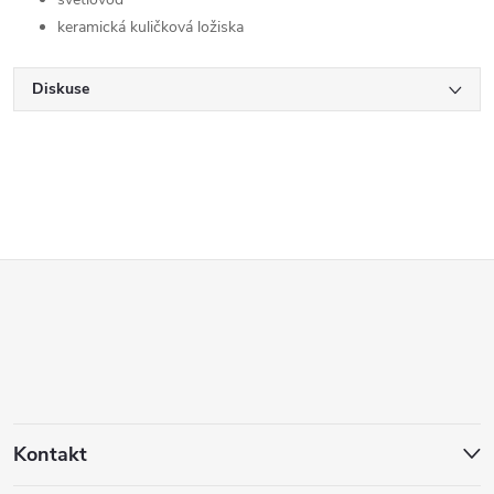
keramická kuličková ložiska
Diskuse
Z
á
p
a
Kontakt