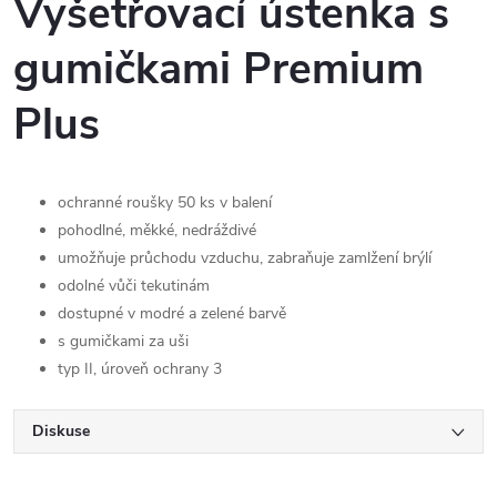
Vyšetřovací ústenka s
gumičkami Premium
Plus
ochranné roušky 50 ks v balení
pohodlné, měkké, nedráždivé
umožňuje průchodu vzduchu, zabraňuje zamlžení brýlí
odolné vůči tekutinám
dostupné v modré a zelené barvě
s gumičkami za uši
typ II, úroveň ochrany 3
Diskuse