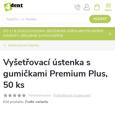
Přejít
NÁKUPNÍ
KOŠÍK
na
obsah
HLEDAT
DO 17.8.2026 DOVOLENÁ, ZBOŽÍ BUDE ODESLÁNO PO NAŠEM
NÁVRATU, DĚKUJEME ZA POCHOPENÍ
Jednorázové ústenky
Vyšetřovací ústenka s
gumičkami Premium Plus,
50 ks
Podrobnosti hodnocení
Neohodnoceno
Kód produktu:
Zvolte variantu