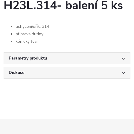
H23L.314- balení 5 ks
uchycení/dřík: 314
příprava dutiny
kónický tvar
Parametry produktu
Diskuse
Z