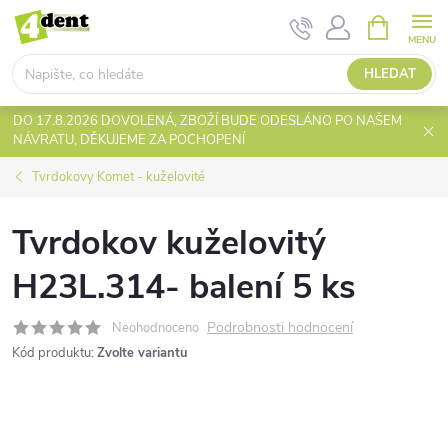
Přejít
NÁKUPNÍ
KOŠÍK
na
obsah
HLEDAT
DO 17.8.2026 DOVOLENÁ, ZBOŽÍ BUDE ODESLÁNO PO NAŠEM
NÁVRATU, DĚKUJEME ZA POCHOPENÍ
Tvrdokovy Komet - kuželovité
Tvrdokov kuželovitý
H23L.314- balení 5 ks
Podrobnosti hodnocení
Neohodnoceno
Kód produktu:
Zvolte variantu