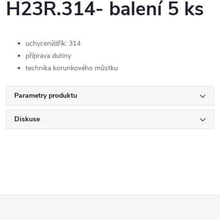
H23R.314- balení 5 ks
uchycení/dřík: 314
příprava dutiny
technika korunkového můstku
Parametry produktu
Diskuse
Z