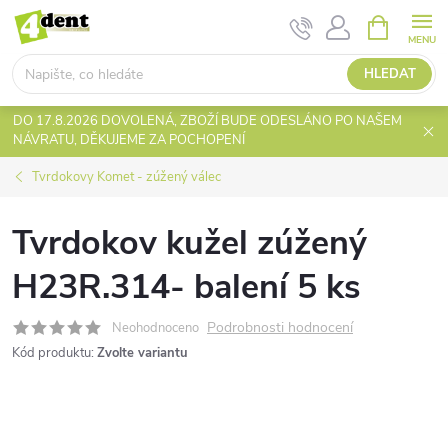
Přejít
NÁKUPNÍ
KOŠÍK
na
obsah
HLEDAT
DO 17.8.2026 DOVOLENÁ, ZBOŽÍ BUDE ODESLÁNO PO NAŠEM
NÁVRATU, DĚKUJEME ZA POCHOPENÍ
Tvrdokovy Komet - zúžený válec
Tvrdokov kužel zúžený
H23R.314- balení 5 ks
Podrobnosti hodnocení
Neohodnoceno
Kód produktu:
Zvolte variantu