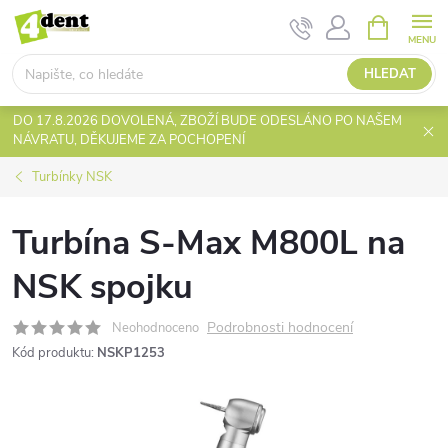
Přejít
NÁKUPNÍ
KOŠÍK
na
obsah
HLEDAT
DO 17.8.2026 DOVOLENÁ, ZBOŽÍ BUDE ODESLÁNO PO NAŠEM
NÁVRATU, DĚKUJEME ZA POCHOPENÍ
Turbínky NSK
Turbína S-Max M800L na
NSK spojku
Podrobnosti hodnocení
Neohodnoceno
Kód produktu:
NSKP1253