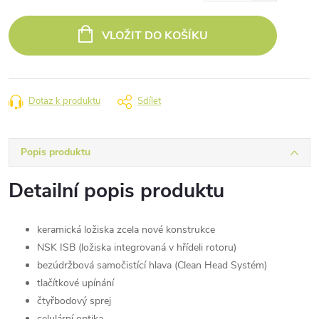
Měrná
cena:
VLOŽIT DO KOŠÍKU
Dotaz k produktu
Sdílet
Popis produktu
Detailní popis produktu
keramická ložiska zcela nové konstrukce
NSK ISB (ložiska integrovaná v hřídeli rotoru)
bezúdržbová samočistící hlava (Clean Head Systém)
tlačítkové upínání
čtyřbodový sprej
celulární optika