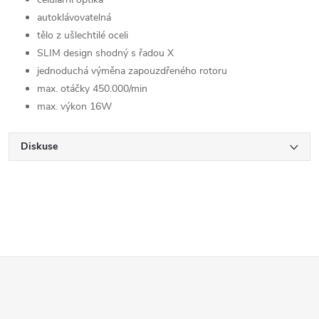
autoklávovatelná
tělo z ušlechtilé oceli
SLIM design shodný s řadou X
jednoduchá výměna zapouzdřeného rotoru
max. otáčky 450.000/min
max. výkon 16W
Diskuse
Z
á