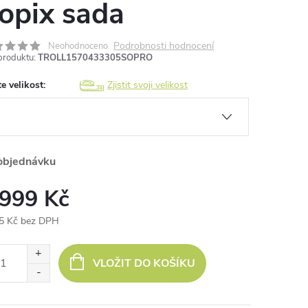
opix sada
Podrobnosti hodnocení
Neohodnoceno
produktu:
TROLL1570433305SOPRO
e velikost:
Zjistit svoji velikost
objednávku
 999 Kč
5 Kč bez DPH
ná
:
VLOŽIT DO KOŠÍKU