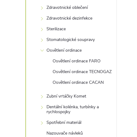
s
Zdravotnické oblečení
t
Zdravotnické dezinfekce
r
Sterilizace
Stomatologické soupravy
a
Osvětlení ordinace
n
Osvětlení ordinace FARO
Osvětlení ordinace TECNOGAZ
n
Osvětlení ordinace CACAN
í
Zubní vrtáčky Komet
p
Dentální kolénka, turbínky a
rychlospojky
a
Spotřební materiál
Nazouvače návleků