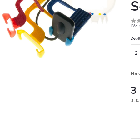
S
Kód 
Zvolt
Na 
3
3 30
Měr
cena