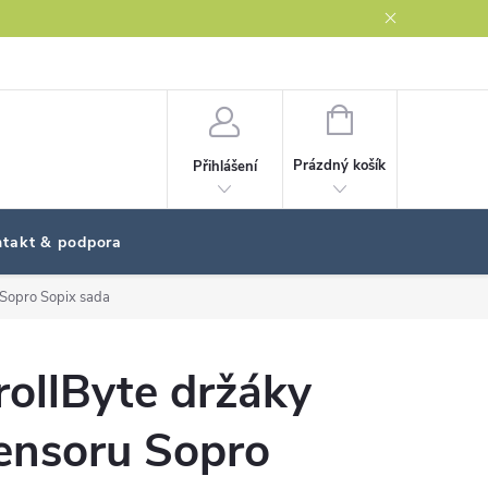
NÁKUPNÍ
KOŠÍK
Prázdný košík
Přihlášení
takt & podpora
 Sopro Sopix sada
rollByte držáky
ensoru Sopro