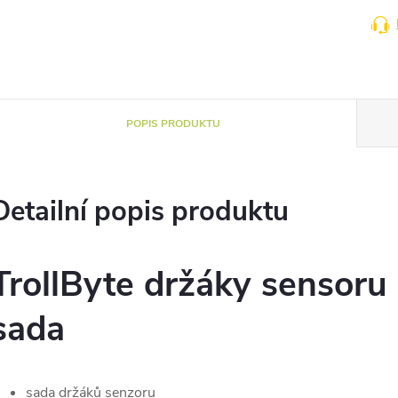
POPIS PRODUKTU
Detailní popis produktu
TrollByte držáky sensoru
sada
sada držáků senzoru