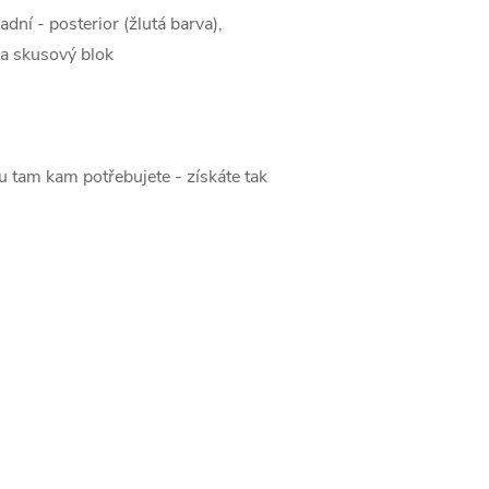
dní - posterior (žlutá barva),
 a skusový blok
 tam kam potřebujete - získáte tak