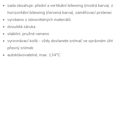
sada obsahuje: přední a vertikální bitewing (modrá barva), za
horizontální bitewing (červená barva), zaměřovací prstenec
vyrobeno z obnovitelných materiálů
dvouletá záruka
stabilní, pružné rameno
vyrovnávací kolík - vždy dostanete snímač ve správném úhlu
přesný snímek
autoklávovatelné, max. 134°C