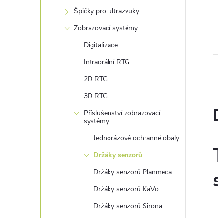
n
Špičky pro ultrazvuky
e
Zobrazovací systémy
Digitalizace
l
Intraorální RTG
2D RTG
3D RTG
Příslušenství zobrazovací
systémy
Jednorázové ochranné obaly
Držáky senzorů
Držáky senzorů Planmeca
Držáky senzorů KaVo
Držáky senzorů Sirona