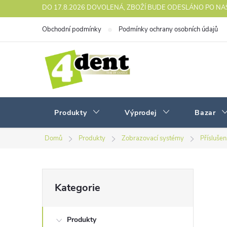
Přejít
DO 17.8.2026 DOVOLENÁ, ZBOŽÍ BUDE ODESLÁNO PO N
na
Obchodní podmínky
Podmínky ochrany osobních údajů
obsah
Produkty
Výprodej
Bazar
Domů
Produkty
Zobrazovací systémy
Přísluše
P
Přeskočit
Kategorie
kategorie
o
Produkty