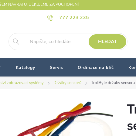
AŠEM NÁVRATU, DĚKUJEME ZA POCHOPENÍ
777 223 235
HLEDAT
Katalogy
Servis
Ordinace na klíč
Kon
nství zobrazovací systémy
Držáky senzorů
TrollByte držáky sensoru
T
s