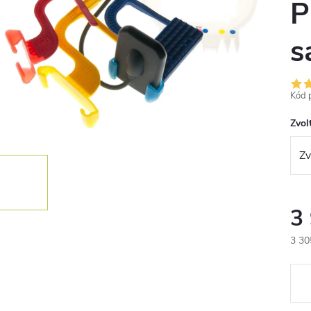
P
s
Kód 
Zvolt
3
3 30
Měr
cena