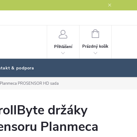
NÁKUPNÍ
KOŠÍK
Prázdný košík
Přihlášení
takt & podpora
ru Planmeca PROSENSOR HD sada
rollByte držáky
ensoru Planmeca