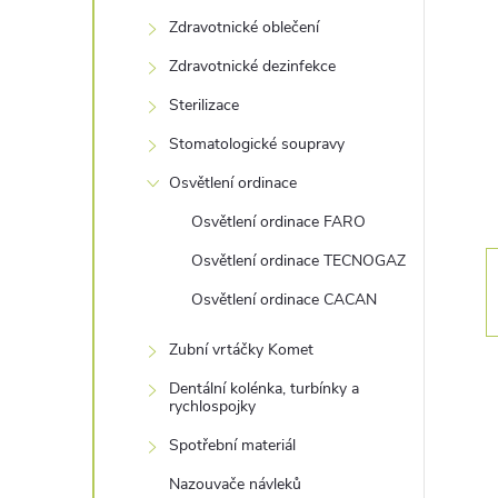
s
Zdravotnické oblečení
t
Zdravotnické dezinfekce
r
Sterilizace
Stomatologické soupravy
a
Osvětlení ordinace
n
Osvětlení ordinace FARO
Osvětlení ordinace TECNOGAZ
n
Osvětlení ordinace CACAN
í
Zubní vrtáčky Komet
p
Dentální kolénka, turbínky a
rychlospojky
a
Spotřební materiál
Nazouvače návleků