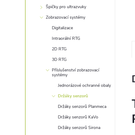
n
Špičky pro ultrazvuky
e
Zobrazovací systémy
Digitalizace
l
Intraorální RTG
2D RTG
3D RTG
Příslušenství zobrazovací
systémy
Jednorázové ochranné obaly
Držáky senzorů
Držáky senzorů Planmeca
Držáky senzorů KaVo
Držáky senzorů Sirona