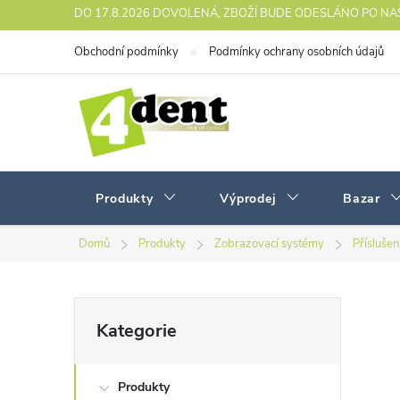
Přejít
DO 17.8.2026 DOVOLENÁ, ZBOŽÍ BUDE ODESLÁNO PO N
na
Obchodní podmínky
Podmínky ochrany osobních údajů
obsah
Produkty
Výprodej
Bazar
Domů
Produkty
Zobrazovací systémy
Přísluše
P
Přeskočit
Kategorie
kategorie
o
Produkty