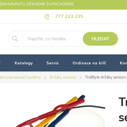
AŠEM NÁVRATU, DĚKUJEME ZA POCHOPENÍ
777 223 235
HLEDAT
Katalogy
Servis
Ordinace na klíč
Kon
nství zobrazovací systémy
Držáky senzorů
TrollByte držáky senso
T
s