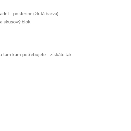
dní - posterior (žlutá barva),
 a skusový blok
 tam kam potřebujete - získáte tak