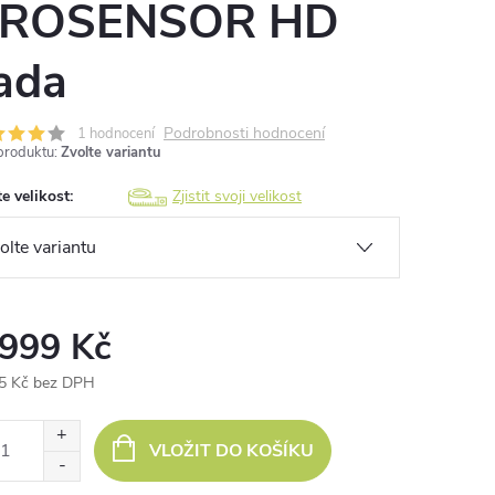
ROSENSOR HD
ada
Podrobnosti hodnocení
1 hodnocení
produktu:
Zvolte variantu
e velikost:
Zjistit svoji velikost
 999 Kč
5 Kč bez DPH
ná
:
VLOŽIT DO KOŠÍKU