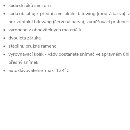
sada držáků senzoru
sada obsahuje: přední a vertikální bitewing (modrá barva), za
horizontální bitewing (červená barva), zaměřovací prstenec
vyrobeno z obnovitelných materiálů
dvouletá záruka
stabilní, pružné rameno
vyrovnávací kolík - vždy dostanete snímač ve správném úhlu
přesný snímek
autoklávovatelné, max. 134°C