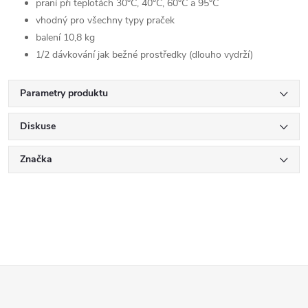
praní při teplotách 30°C, 40°C, 60°C a 95°C
vhodný pro všechny typy praček
balení 10,8 kg
1/2 dávkování jak bežné prostředky (dlouho vydrží)
Parametry produktu
Diskuse
Značka
Z