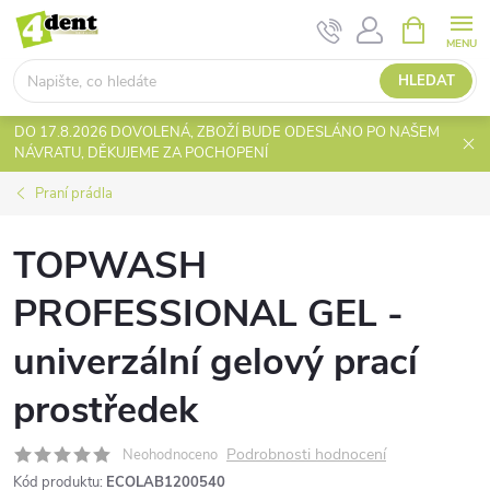
Přejít
NÁKUPNÍ
KOŠÍK
na
obsah
HLEDAT
DO 17.8.2026 DOVOLENÁ, ZBOŽÍ BUDE ODESLÁNO PO NAŠEM
NÁVRATU, DĚKUJEME ZA POCHOPENÍ
Praní prádla
TOPWASH
PROFESSIONAL GEL -
univerzální gelový prací
prostředek
Podrobnosti hodnocení
Neohodnoceno
Kód produktu:
ECOLAB1200540