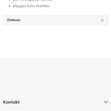
připojení KaVo Multiflex
Diskuse
Z
á
p
a
Kontakt