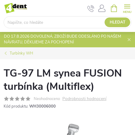
Přejít
NÁKUPNÍ
KOŠÍK
na
obsah
HLEDAT
DO 17.8.2026 DOVOLENÁ, ZBOŽÍ BUDE ODESLÁNO PO NAŠEM
NÁVRATU, DĚKUJEME ZA POCHOPENÍ
Turbínky WH
TG-97 LM synea FUSION
turbínka (Multiflex)
Podrobnosti hodnocení
Neohodnoceno
Kód produktu:
WH30006000