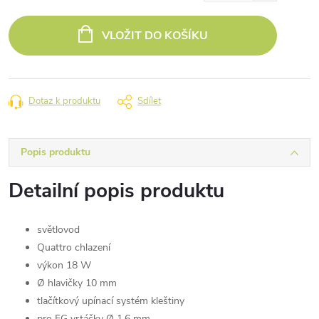
Měrná
cena:
VLOŽIT DO KOŠÍKU
Dotaz k produktu
Sdílet
Popis produktu
Detailní popis produktu
světlovod
Quattro chlazení
výkon 18 W
Ø hlavičky 10 mm
tlačítkový upínací systém kleštiny
pro FG vrtáčky Ø 1,6 mm