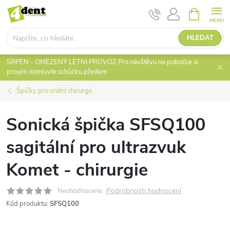
Přejít
NÁKUPNÍ
KOŠÍK
na
obsah
HLEDAT
SRPEN - OMEZENÝ LETNÍ PROVOZ Pro návštěvu na pobočce si
prosím domluvte schůzku předem
Špičky pro orální chirurgii
Sonická špička SFSQ100
sagitální pro ultrazvuk
Komet - chirurgie
Podrobnosti hodnocení
Neohodnoceno
Kód produktu:
SFSQ100