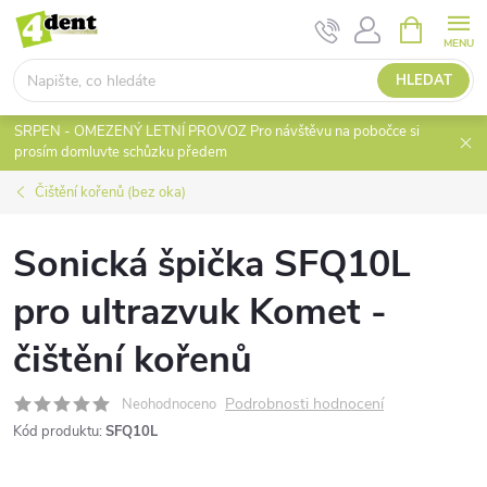
Přejít
NÁKUPNÍ
KOŠÍK
na
obsah
HLEDAT
SRPEN - OMEZENÝ LETNÍ PROVOZ Pro návštěvu na pobočce si
prosím domluvte schůzku předem
Čištění kořenů (bez oka)
Sonická špička SFQ10L
pro ultrazvuk Komet -
čištění kořenů
Podrobnosti hodnocení
Neohodnoceno
Kód produktu:
SFQ10L