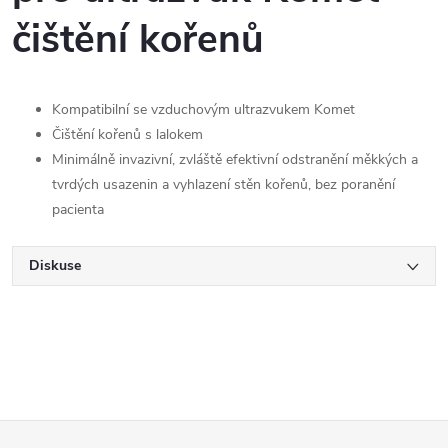
čištění kořenů
Kompatibilní se vzduchovým ultrazvukem Komet
Čištění kořenů s lalokem
Minimálně invazivní, zvláště efektivní odstranění měkkých a
tvrdých usazenin a vyhlazení stěn kořenů, bez poranění
pacienta
Diskuse
Z