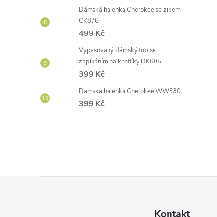
Dámská halenka Cherokee se zipem
CK876
499 Kč
Vypasovaný dámský top se
zapínáním na knoflíky DK605
399 Kč
Dámská halenka Cherokee WW630
399 Kč
Z
á
Kontakt