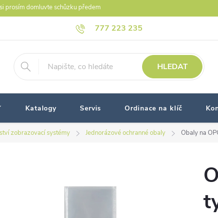
i prosím domluvte schůzku předem
777 223 235
HLEDAT
Katalogy
Servis
Ordinace na klíč
Kon
nství zobrazovací systémy
Jednorázové ochranné obaly
Obaly na OPG
O
t