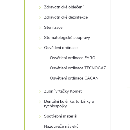
s
Zdravotnické oblečení
t
Zdravotnické dezinfekce
r
Sterilizace
Stomatologické soupravy
a
Osvětlení ordinace
n
Osvětlení ordinace FARO
Osvětlení ordinace TECNOGAZ
n
Osvětlení ordinace CACAN
í
Zubní vrtáčky Komet
p
Dentální kolénka, turbínky a
rychlospojky
a
Spotřební materiál
Nazouvače návleků