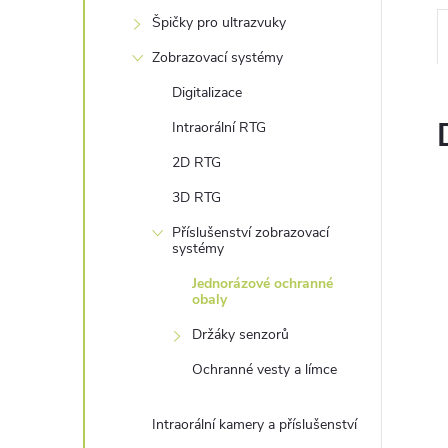
n
Špičky pro ultrazvuky
e
Zobrazovací systémy
Digitalizace
l
Intraorální RTG
2D RTG
3D RTG
Příslušenství zobrazovací
systémy
Jednorázové ochranné
obaly
Držáky senzorů
Ochranné vesty a límce
Intraorální kamery a příslušenství