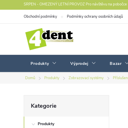
Přejít
SRPEN - OMEZENÝ LETNÍ PROVOZ Pro návštěvu na pobočce s
na
Obchodní podmínky
Podmínky ochrany osobních údajů
obsah
Produkty
Výprodej
Bazar
Domů
Produkty
Zobrazovací systémy
Přísluše
P
Přeskočit
Kategorie
kategorie
o
Produkty