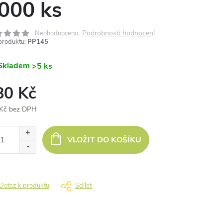
000 ks
Podrobnosti hodnocení
Neohodnoceno
produktu:
PP145
Skladem
>5 ks
80 Kč
Kč bez DPH
ná
:
VLOŽIT DO KOŠÍKU
Dotaz k produktu
Sdílet