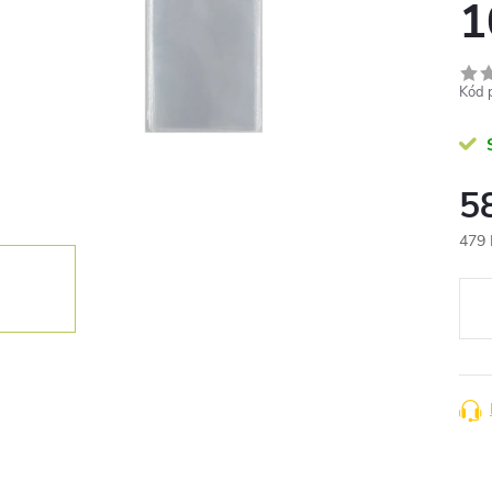
1
Kód 
5
479 
Měr
cena