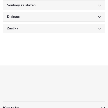
Soubory ke stažení
Diskuse
Značka
Z
á
p
a