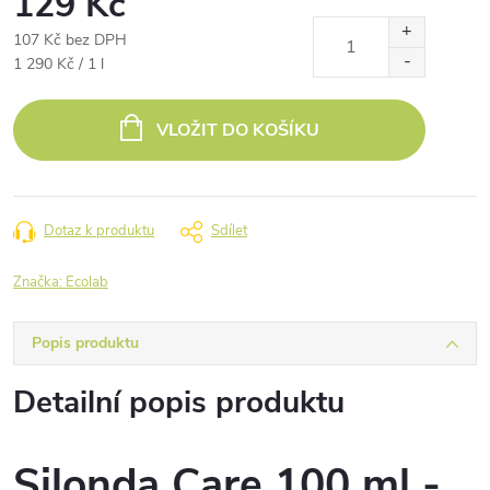
129 Kč
107 Kč bez DPH
Měrná
1 290 Kč / 1 l
cena:
VLOŽIT DO KOŠÍKU
Dotaz k produktu
Sdílet
Značka:
Ecolab
Popis produktu
Detailní popis produktu
Silonda Care 100 ml -