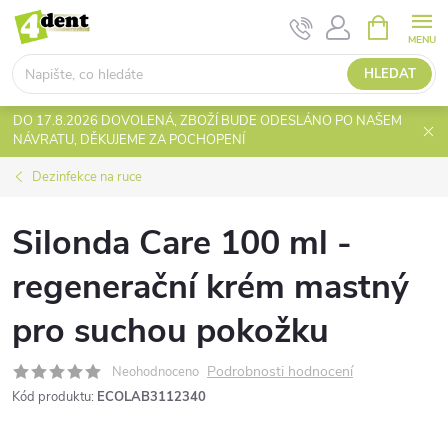
Přejít
NÁKUPNÍ
KOŠÍK
na
obsah
HLEDAT
DO 17.8.2026 DOVOLENÁ, ZBOŽÍ BUDE ODESLÁNO PO NAŠEM
NÁVRATU, DĚKUJEME ZA POCHOPENÍ
Dezinfekce na ruce
Silonda Care 100 ml -
regenerační krém mastný
pro suchou pokožku
Podrobnosti hodnocení
Neohodnoceno
Kód produktu:
ECOLAB3112340