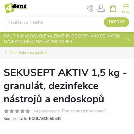
Přejít
NÁKUPNÍ
KOŠÍK
na
obsah
HLEDAT
DO 17.8.2026 DOVOLENÁ, ZBOŽÍ BUDE ODESLÁNO PO NAŠEM
NÁVRATU, DĚKUJEME ZA POCHOPENÍ
Dezinfekce na nástroje
SEKUSEPT AKTIV 1,5 kg -
granulát, dezinfekce
nástrojů a endoskopů
Podrobnosti hodnocení
Neohodnoceno
Kód produktu:
ECOLAB3050530