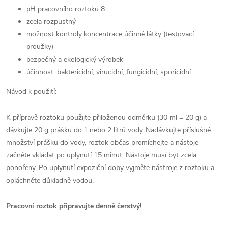
pH pracovního roztoku 8
zcela rozpustný
možnost kontroly koncentrace účinné látky (testovací
proužky)
bezpečný a ekologický výrobek
účinnost: baktericidní, virucidní, fungicidní, sporicidní
Návod k použití:
K přípravě roztoku použijte přiloženou odměrku (30 ml = 20 g) a
dávkujte 20 g prášku do 1 nebo 2 litrů vody. Nadávkujte příslušné
množství prášku do vody, roztok občas promíchejte a nástoje
začněte vkládat po uplynutí 15 minut. Nástoje musí být zcela
ponořeny. Po uplynutí expoziční doby vyjměte nástroje z roztoku a
opláchněte důkladně vodou.
Pracovní roztok připravujte denně čerstvý!