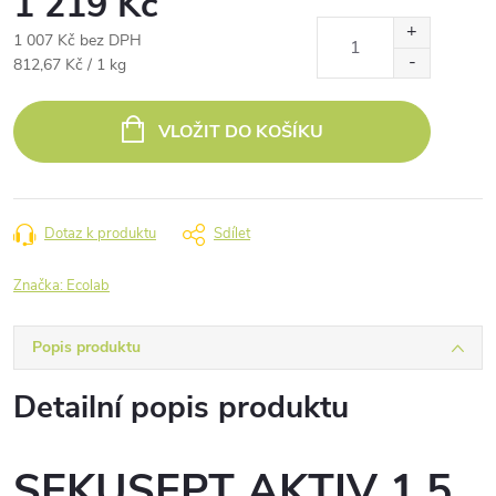
1 219 Kč
1 007 Kč bez DPH
Měrná
812,67 Kč / 1 kg
cena:
VLOŽIT DO KOŠÍKU
Dotaz k produktu
Sdílet
Značka:
Ecolab
Popis produktu
Detailní popis produktu
SEKUSEPT AKTIV 1,5