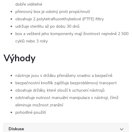
dobře viditelné
přenosný box je odolný proti propíchnutí
obsahuje 2 polytetrafluorethybelové (PTFE) filtry
udržuje sterilitu až po dobu 30 dnů
box a veškeré jeho komponenty mají životnost nejméně 2 500
cyklů nebo 3 roky
Výhody
nástroje jsou v držáku přenášeny snadno a bezpečně
bezpečnostní knoflík zajišťuje bezproblémový transport
obsahuje držáky, které slouží k uchycení nástrojů
odstraňuje nutnost manuální manipulace s nástroji, čímž
eliminuje možnost zranění
pohodlné použití
Diskuse