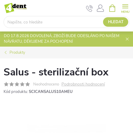
Přejít
NÁKUPNÍ
KOŠÍK
na
obsah
HLEDAT
DO 17.8.2026 DOVOLENÁ, ZBOŽÍ BUDE ODESLÁNO PO NAŠEM
NÁVRATU, DĚKUJEME ZA POCHOPENÍ
Produkty
Salus - sterilizační box
Podrobnosti hodnocení
Neohodnoceno
Kód produktu:
SCICANSALUS10AMEU