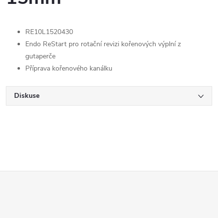
RE10L1520430
Endo ReStart pro rotační revizi kořenových výplní z
gutaperče
Příprava kořenového kanálku
Diskuse
Z
á