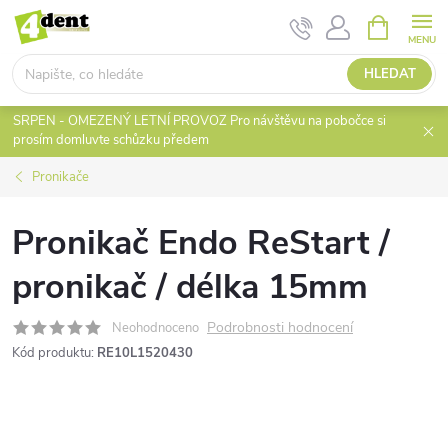
Přejít
NÁKUPNÍ
KOŠÍK
na
obsah
HLEDAT
SRPEN - OMEZENÝ LETNÍ PROVOZ Pro návštěvu na pobočce si
prosím domluvte schůzku předem
Pronikače
Pronikač Endo ReStart /
pronikač / délka 15mm
Podrobnosti hodnocení
Neohodnoceno
Kód produktu:
RE10L1520430