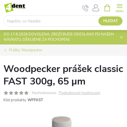
Přejít
NÁKUPNÍ
KOŠÍK
na
obsah
HLEDAT
DO 17.8.2026 DOVOLENÁ, ZBOŽÍ BUDE ODESLÁNO PO NAŠEM
NÁVRATU, DĚKUJEME ZA POCHOPENÍ
Prášky Woodpecker
Woodpecker prášek classic
FAST 300g, 65 µm
Podrobnosti hodnocení
Neohodnoceno
Kód produktu:
WPFAST