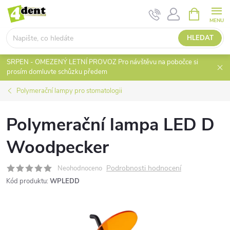
Přejít
NÁKUPNÍ
KOŠÍK
na
obsah
HLEDAT
SRPEN - OMEZENÝ LETNÍ PROVOZ Pro návštěvu na pobočce si
prosím domluvte schůzku předem
Polymerační lampy pro stomatologii
Polymerační lampa LED D
Woodpecker
Podrobnosti hodnocení
Neohodnoceno
Kód produktu:
WPLEDD