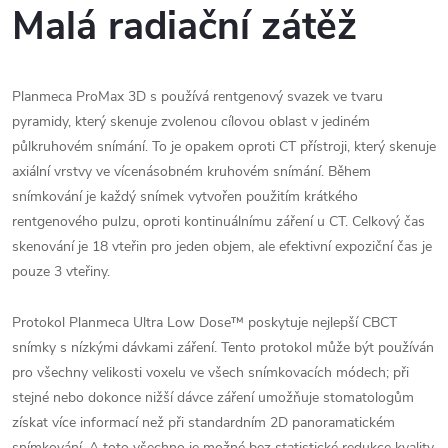
Malá radiační zátěž
Planmeca ProMax 3D s používá rentgenový svazek ve tvaru
pyramidy, který skenuje zvolenou cílovou oblast v jediném
půlkruhovém snímání. To je opakem oproti CT přístroji, který skenuje
axiální vrstvy ve vícenásobném kruhovém snímání. Během
snímkování je každý snímek vytvořen použitím krátkého
rentgenového pulzu, oproti kontinuálnímu záření u CT. Celkový čas
skenování je 18 vteřin pro jeden objem, ale efektivní expoziční čas je
pouze 3 vteřiny.
Protokol Planmeca Ultra Low Dose™ poskytuje nejlepší CBCT
snímky s nízkými dávkami záření. Tento protokol může být používán
pro všechny velikosti voxelu ve všech snímkovacích módech; při
stejné nebo dokonce nižší dávce záření umožňuje stomatologům
získat více informací než při standardním 2D panoramatickém
snímkování. A toto všechno je možné bez statistické redukce kvality