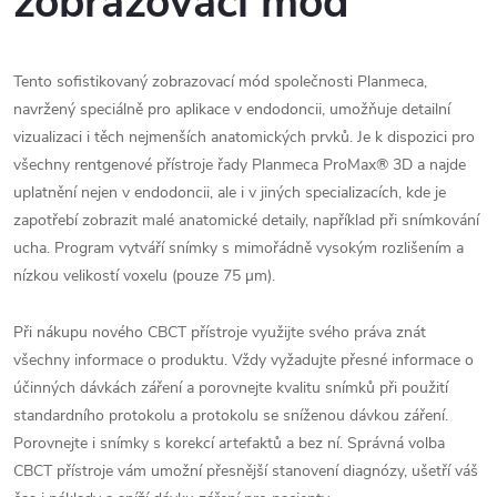
zobrazovací mód
Tento sofistikovaný zobrazovací mód společnosti Planmeca,
navržený speciálně pro aplikace v endodoncii, umožňuje detailní
vizualizaci i těch nejmenších anatomických prvků. Je k dispozici pro
všechny rentgenové přístroje řady Planmeca ProMax® 3D a najde
uplatnění nejen v endodoncii, ale i v jiných specializacích, kde je
zapotřebí zobrazit malé anatomické detaily, například při snímkování
ucha. Program vytváří snímky s mimořádně vysokým rozlišením a
nízkou velikostí voxelu (pouze 75 µm).
Při nákupu nového CBCT přístroje využijte svého práva znát
všechny informace o produktu. Vždy vyžadujte přesné informace o
účinných dávkách záření a porovnejte kvalitu snímků při použití
standardního protokolu a protokolu se sníženou dávkou záření.
Porovnejte i snímky s korekcí artefaktů a bez ní. Správná volba
CBCT přístroje vám umožní přesnější stanovení diagnózy, ušetří váš