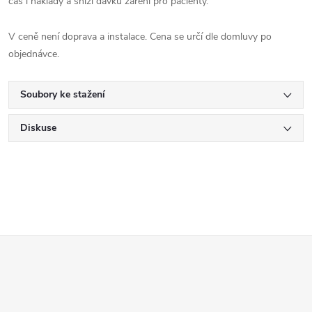
čas i náklady a sníží dávku záření pro pacienty.
V ceně není doprava a instalace. Cena se určí dle domluvy po
objednávce.
Soubory ke stažení
Diskuse
Z
á