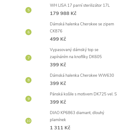
WH LISA 17 parní sterilizátor 17L
179 988 Kč
Dámská halenka Cherokee se zipem
CK876
499 Kč
Vypasovaný dámský top se
zapínáním na knoflíky DK605
399 Kč
Dámská halenka Cherokee WW630
399 Kč
Pánská košile s motivem DK725 vel. S
399 Kč
DIAO KP6863 diamant, dlouhý
plamínek
1 311 Kč