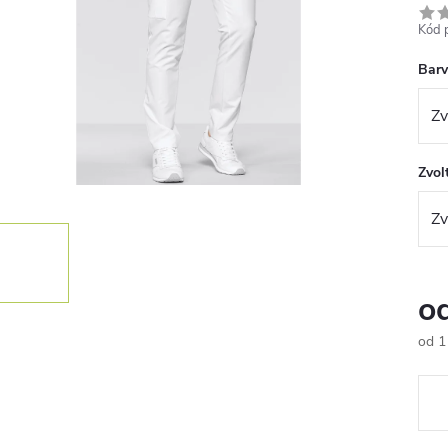
Kód 
Bar
Zvolt
o
od
1
Měr
cena