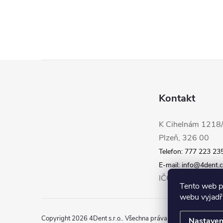
Z
á
Kontakt
p
K Cihelnám 1218
Plzeň, 326 00
a
Telefon: 777 223 23
t
E-mail: info@4dent.
IČO: 29079314
Tento web p
í
webu vyjadřu
Copyright 2026
4Dent s.r.o.
. Všechna práva vyhrazena.
Upravit
Nastaven