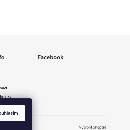
fo
Facebook
nací
dmínky
stí
ouhlasím
Vytvořil Shoptet