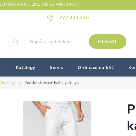
AŠEM NÁVRATU, DĚKUJEME ZA POCHOPENÍ
777 223 235
HLEDAT
Katalogy
Servis
Ordinace na klíč
Kon
 kalhoty
Pánské strečové kalhoty 7days
P
k