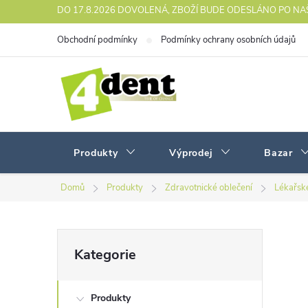
Přejít
DO 17.8.2026 DOVOLENÁ, ZBOŽÍ BUDE ODESLÁNO PO N
na
Obchodní podmínky
Podmínky ochrany osobních údajů
obsah
Produkty
Výprodej
Bazar
Domů
Produkty
Zdravotnické oblečení
Lékařské
P
Přeskočit
Kategorie
kategorie
o
Produkty