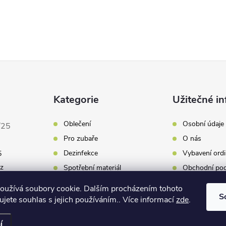
Kategorie
Užitečné in
Oblečení
Osobní údaje
/25
Pro zubaře
O nás
Dezinfekce
Vybavení ordi
5
cz
Spotřební materiál
Obchodní po
Bělení zubů
Tabulka veliko
oužívá soubory cookie. Dalším procházením tohoto
S
jete souhlas s jejich používáním.. Více informací
zde
.
 nastavení cookies
í