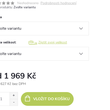
Podrobnosti hodnocení
Neohodnoceno
produktu:
Zvolte variantu
va
e velikost:
Zjistit svoji velikost
d
1 969 Kč
 627 Kč
bez DPH
ná
:
VLOŽIT DO KOŠÍKU