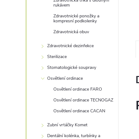
n
Zdravotnická trika s dlouhým
rukávem
e
Zdravotnické ponožky a
kompresní podkolenky
l
Zdravotnická obuv
Zdravotnické dezinfekce
Sterilizace
Stomatologické soupravy
Osvětlení ordinace
Osvětlení ordinace FARO
Osvětlení ordinace TECNOGAZ
Osvětlení ordinace CACAN
Zubní vrtáčky Komet
Dentální kolénka, turbínky a