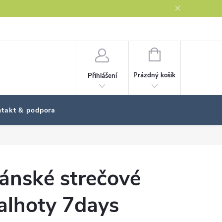
NÁKUPNÍ
KOŠÍK
Prázdný košík
Přihlášení
takt & podpora
ánské strečové
alhoty 7days