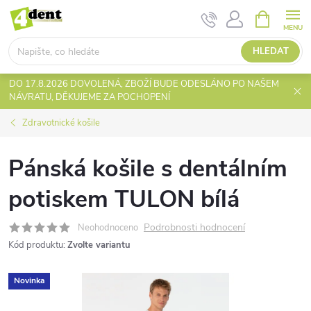
Přejít
NÁKUPNÍ
KOŠÍK
na
obsah
HLEDAT
DO 17.8.2026 DOVOLENÁ, ZBOŽÍ BUDE ODESLÁNO PO NAŠEM
NÁVRATU, DĚKUJEME ZA POCHOPENÍ
Zdravotnické košile
Pánská košile s dentálním
potiskem TULON bílá
Podrobnosti hodnocení
Neohodnoceno
Kód produktu:
Zvolte variantu
Novinka